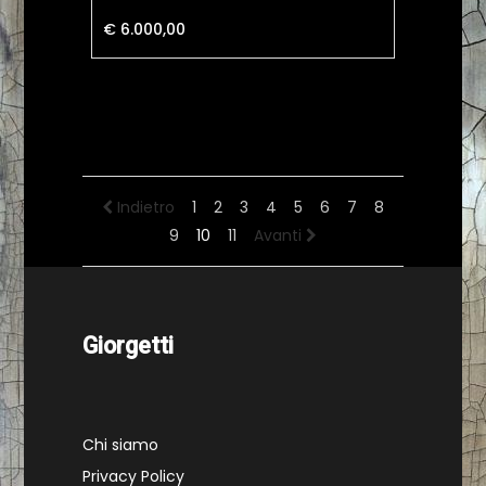
€ 6.000,00
Indietro
1
2
3
4
5
6
7
8
9
10
11
Avanti
Giorgetti
Chi siamo
Privacy Policy