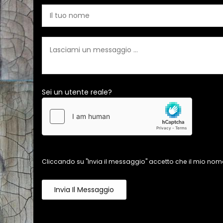
Sei un utente reale?
Cliccando su "Invia il messaggio" accetto che il mio nome
Invia Il Messaggio