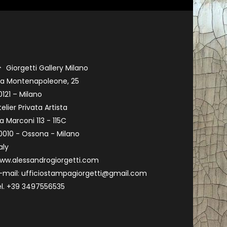
Giorgetti Gallery Milano
ia Montenapoleone, 25
0121 – Milano
telier Privata Artista
ia Marconi 113 - 115C
0010 - Ossona - Milano
aly
ww.alessandrogiorgetti.com
-mail: ufficiostampagiorgetti@gmail.com
el. +39 3497556535