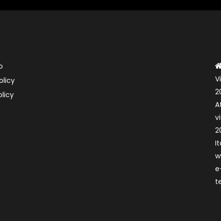
o
V
olicy
2
licy
A
v
2
It
w
e
t