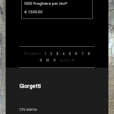
1000 Preghiere per Noi®
€ 1.500,00
Indietro
1
2
3
4
5
6
7
8
9
10
11
Avanti
Giorgetti
Chi siamo