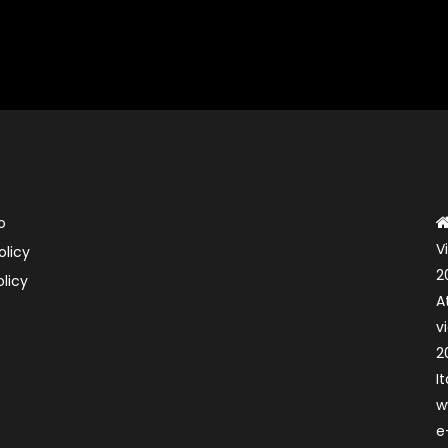
o
V
olicy
2
licy
A
v
2
It
w
e