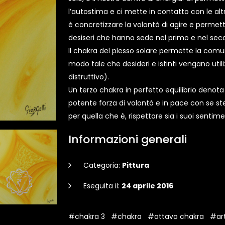
l’autostima e ci mette in contatto con le al
è concretizzare la volontà di agire e permettere
desiseri che hanno sede nel primo e nel sec
Il chakra del plesso solare permette la comuni
modo tale che desideri e istinti vengano uti
distruttivo).
Un terzo chakra in perfetto equilibrio denot
potente forza di volontà e in pace con se st
per quella che è, rispettare sia i suoi sentiment
Informazioni generali
Categoria:
Pittura
Eseguita il:
24 aprile 2016
#chakra 3
#chakra
#ottavo chakra
#ar