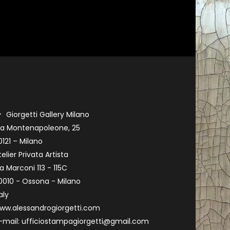
Giorgetti Gallery Milano
ia Montenapoleone, 25
0121 – Milano
telier Privata Artista
ia Marconi 113 - 115C
0010 - Ossona - Milano
aly
ww.alessandrogiorgetti.com
-mail: ufficiostampagiorgetti@gmail.com