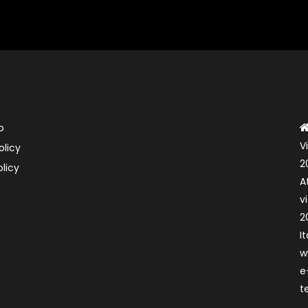
o
V
olicy
2
licy
A
v
2
It
w
e
t