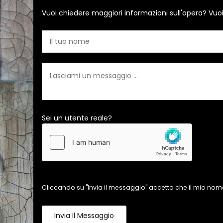
Vuoi chiedere maggiori informazioni sull'opera? Vuo
Sei un utente reale?
Cliccando su "Invia il messaggio" accetto che il mio nome
Invia Il Messaggio