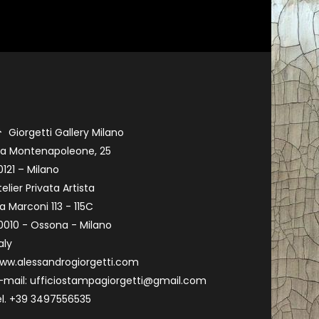
Giorgetti Gallery Milano
ia Montenapoleone, 25
0121 – Milano
telier Privata Artista
ia Marconi 113 - 115C
0010 - Ossona - Milano
aly
ww.alessandrogiorgetti.com
-mail: ufficiostampagiorgetti@gmail.com
el. +39 3497556535