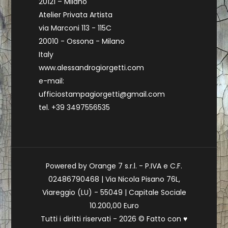
20121 – Milano
Atelier Privata Artista
via Marconi 113 - 115C
20010 - Ossona - Milano
Italy
www.alessandrogiorgetti.com
e-mail:
ufficiostampagiorgetti@gmail.com
tel. +39 3497556535
Powered by Orange 7 s.r.l. - P.IVA e C.F.
02486790468 | Via Nicola Pisano 76L,
Viareggio (LU) - 55049 | Capitale Sociale
10.200,00 Euro
Tutti i diritti riservati - 2026 © Fatto con
♥