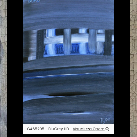
GA65295 - BluGrey HD -
Visualizza Opera