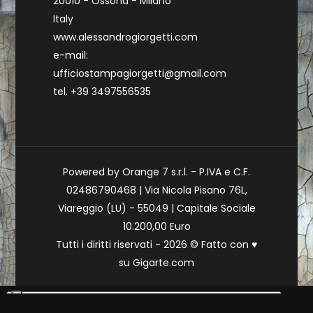
20010 - Ossona - Milano
Italy
www.alessandrogiorgetti.com
e-mail:
ufficiostampagiorgetti@gmail.com
tel. +39 3497556535
Powered by Orange 7 s.r.l. - P.IVA e C.F.
02486790468 | Via Nicola Pisano 76L,
Viareggio (LU) - 55049 | Capitale Sociale
10.200,00 Euro
Tutti i diritti riservati - 2026 © Fatto con
♥
su
Gigarte.com
Le tue preferenze relative alla privacy