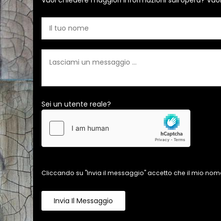
Vuoi chiedere maggiori informazioni sull'opera? Vuo
Sei un utente reale?
Cliccando su "Invia il messaggio" accetto che il mio nome
Invia Il Messaggio