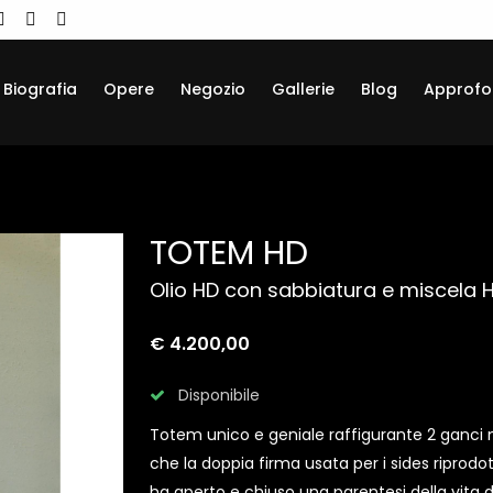
Biografia
Opere
Negozio
Gallerie
Blog
Approfo
TOTEM HD
Olio HD con sabbiatura e miscela Hi
€ 4.200,00
Disponibile
Totem unico e geniale raffigurante 2 ganci m
che la doppia firma usata per i sides ripro
ha aperto e chiuso una parentesi della vita d