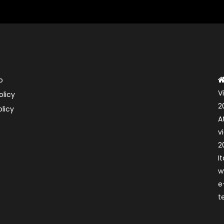
o
V
olicy
2
licy
A
v
2
It
w
e
t