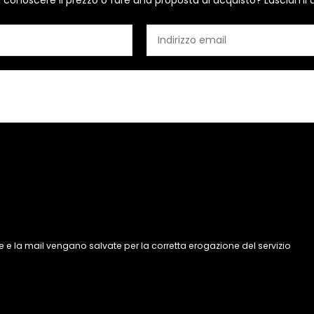
i conoscere il prezzo o fare una proposta di acquisto? Lasciami 
 e la mail vengano salvate per la corretta erogazione del servizio