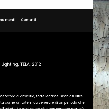
ndimenti
Contatti
Lighting, TELA, 2012
etafora di amicizia, forte legame, simbiosi oltre
dotta come un totem da venerare di un periodo che
ell'artista. Le mini opere che non saranno mai più