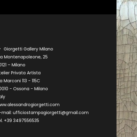
Giorgetti Gallery Milano
ia Montenapoleone, 25
0121 – Milano
telier Privata Artista
ia Marconi 113 - 115C
0010 - Ossona - Milano
aly
ww.alessandrogiorgetti.com
-mail: ufficiostampagiorgetti@gmail.com
el. +39 3497556535