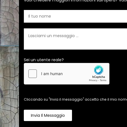
Vuoi chiedere maggiori informazioni sull'opera? Vuo
Sei un utente reale?
Cliccando su "Invia il messaggio" accetto che il mio nome
Invia Il Messaggio