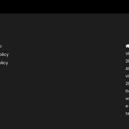
o
V
olicy
2
licy
A
v
2
It
w
e
t