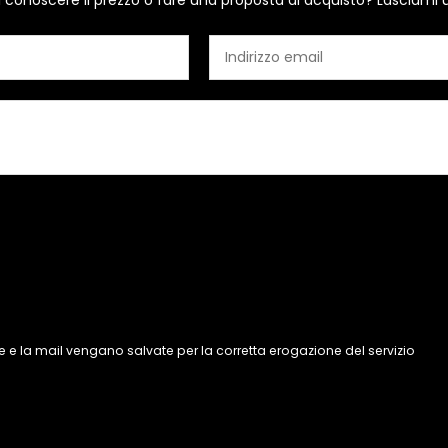
i conoscere il prezzo o fare una proposta di acquisto? Lasciami 
 e la mail vengano salvate per la corretta erogazione del servizio