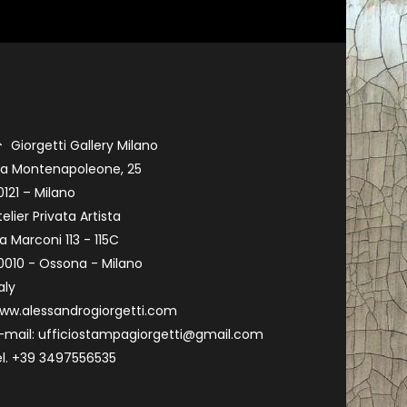
Giorgetti Gallery Milano
ia Montenapoleone, 25
0121 – Milano
telier Privata Artista
ia Marconi 113 - 115C
0010 - Ossona - Milano
aly
ww.alessandrogiorgetti.com
-mail: ufficiostampagiorgetti@gmail.com
el. +39 3497556535