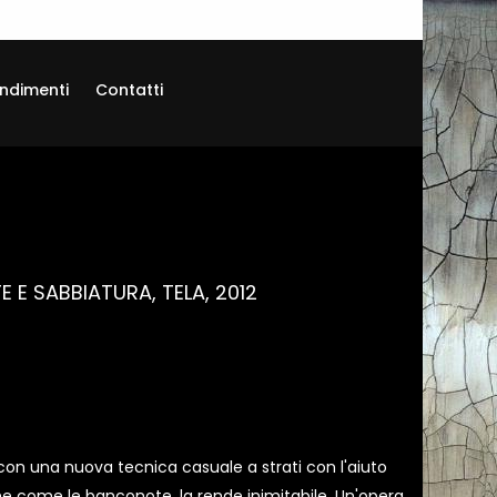
ndimenti
Contatti
 E SABBIATURA, TELA, 2012
 con una nuova tecnica casuale a strati con l'aiuto
he come le banconote, la rende inimitabile. Un'opera