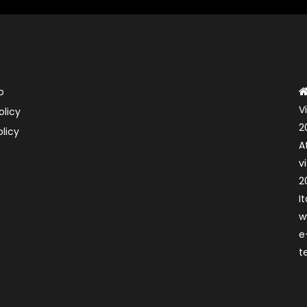
o
V
olicy
2
licy
A
v
2
It
w
e
t