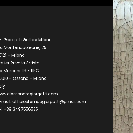
Giorgetti Gallery Milano
ia Montenapoleone, 25
0121 – Milano
telier Privata Artista
ia Marconi 113 - 115C
0010 - Ossona - Milano
aly
ww.alessandrogiorgetti.com
-mail: ufficiostampagiorgetti@gmail.com
el. +39 3497556535