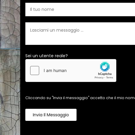
Sei un utente reale?
Cliccando su "Invia il messaggio" accetto che il mio nome
Invia Il Messaggio