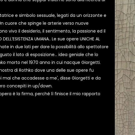
atrice e simbolo sessuale, legati da un orizzonte e
n cuore che spinge le arterie verso nuove
o vivo il desiderio, il sentimento, la passione ed il
 DELL’ESISTENZA UMANA.. Le sue opere UNICHE AL
te in due lati per dare la possibilità allo spettatore
usto il lato di esposizione... idea geniale che lo
thko morto nel 1970 anno in cui nacque Giorgetti.
 mostra di Rothko dove una delle sue opere fu
rei mai che accadesse a me', disse Giorgetti e da
ero concepiti in up/down.
pera è la firma, perché lì finisce il mio rapporto