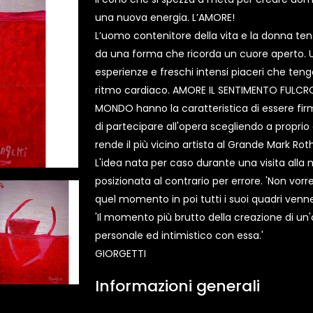
una nuova energia. L’AMORE!
L’uomo contenitore della vita e la donna tent
da una forma che ricorda un cuore aperto. U
esperienze e freschi intensi piaceri che tengon
ritmo cardiaco. AMORE IL SENTIMENTO FULCRO
MONDO hanno la caratteristica di essere firma
di partecipare all'opera scegliendo a proprio g
rende il più vicino artista al Grande Mark Ro
L'idea nata per caso durante una visita alla
posizionata al contrario per errore. 'Non vor
quel momento in poi tutti i suoi quadri venn
'Il momento più brutto della creazione di un'o
personale ed intimistico con essa.'
GIORGETTI
Informazioni generali