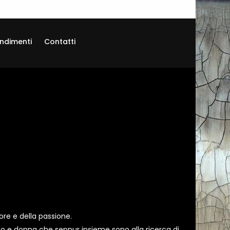
ndimenti
Contatti
ore e della passione.
o e donna che seppur insieme sono alla ricerca di