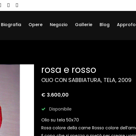
Biografia
Opere
Negozio
Gallerie
Blog
Approfo
rosa e rosso
OLIO CON SABBIATURA, TELA, 2009
€ 3.600,00
Disponibile
Olio su tela 50x70
Rosa colore della carne Rosso colore dell’am
Il cono che si spezza a metà per creare uom