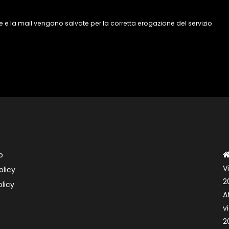
 e la mail vengano salvate per la corretta erogazione del servizio
o
V
olicy
2
licy
A
v
2