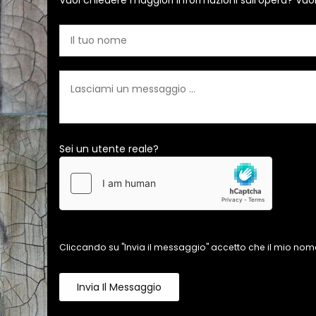
Vuoi chiedere maggiori informazioni sull'opera? Vuo
Sei un utente reale?
Cliccando su "Invia il messaggio" accetto che il mio nome
Invia Il Messaggio