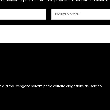
i conoscere il prezzo o fare una proposta di acquisto? Lasciami 
 e la mail vengano salvate per la corretta erogazione del servizio