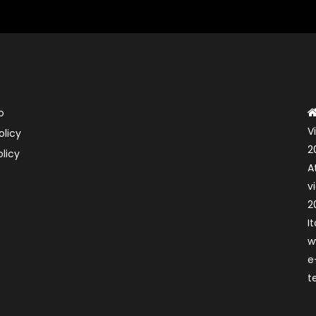
o
V
olicy
2
licy
A
v
2
It
w
e
t