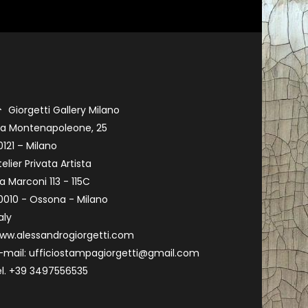
Giorgetti Gallery Milano
ia Montenapoleone, 25
0121 – Milano
telier Privata Artista
ia Marconi 113 - 115C
0010 - Ossona - Milano
aly
ww.alessandrogiorgetti.com
-mail: ufficiostampagiorgetti@gmail.com
el. +39 3497556535