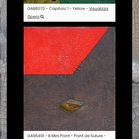
GA86070 - Capitolo 1 - Yellow -
Visualizza
Opera
GA95491 - 8 Mini Point - Point de Suture -